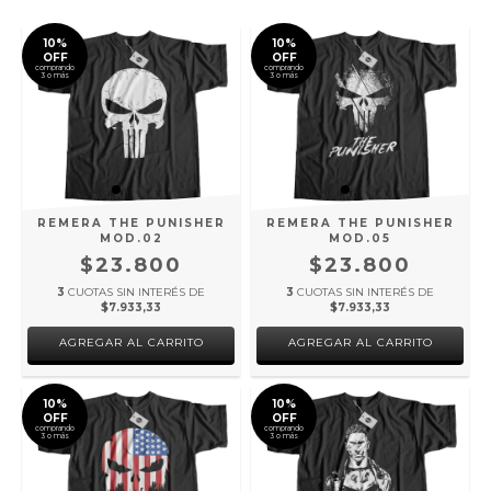
10%
10%
OFF
OFF
comprando
comprando
3 o más
3 o más
REMERA THE PUNISHER
REMERA THE PUNISHER
MOD.02
MOD.05
$23.800
$23.800
3
CUOTAS SIN INTERÉS DE
3
CUOTAS SIN INTERÉS DE
$7.933,33
$7.933,33
AGREGAR AL CARRITO
AGREGAR AL CARRITO
10%
10%
OFF
OFF
comprando
comprando
3 o más
3 o más