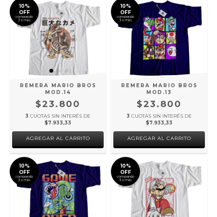
10%
10%
OFF
OFF
comprando
comprando
3 o más
3 o más
REMERA MARIO BROS
REMERA MARIO BROS
MOD.14
MOD.13
$23.800
$23.800
3
CUOTAS SIN INTERÉS DE
3
CUOTAS SIN INTERÉS DE
$7.933,33
$7.933,33
AGREGAR AL CARRITO
AGREGAR AL CARRITO
10%
10%
OFF
OFF
comprando
comprando
3 o más
3 o más