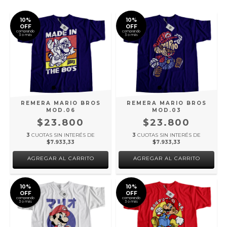
10%
10%
OFF
OFF
comprando
comprando
3 o más
3 o más
REMERA MARIO BROS
REMERA MARIO BROS
MOD.06
MOD.03
$23.800
$23.800
3
CUOTAS SIN INTERÉS DE
3
CUOTAS SIN INTERÉS DE
$7.933,33
$7.933,33
AGREGAR AL CARRITO
AGREGAR AL CARRITO
10%
10%
OFF
OFF
comprando
comprando
3 o más
3 o más