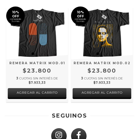
10%
10%
OFF
OFF
comprando
comprando
3 o más
3 o más
REMERA MATRIX MOD.01
REMERA MATRIX MOD.02
$23.800
$23.800
3
CUOTAS SIN INTERÉS DE
3
CUOTAS SIN INTERÉS DE
$7.933,33
$7.933,33
AGREGAR AL CARRITO
AGREGAR AL CARRITO
SEGUINOS