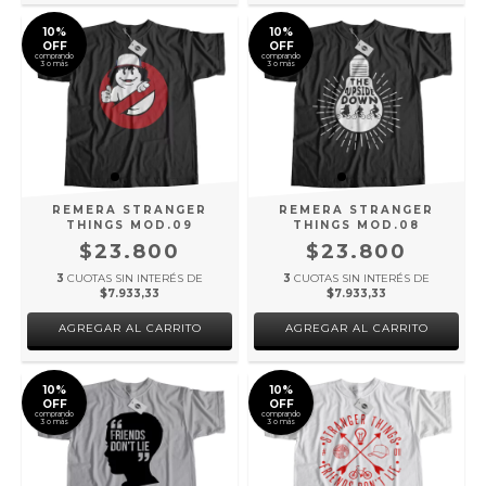
10%
10%
OFF
OFF
comprando
comprando
3 o más
3 o más
REMERA STRANGER
REMERA STRANGER
THINGS MOD.09
THINGS MOD.08
$23.800
$23.800
3
CUOTAS SIN INTERÉS DE
3
CUOTAS SIN INTERÉS DE
$7.933,33
$7.933,33
AGREGAR AL CARRITO
AGREGAR AL CARRITO
10%
10%
OFF
OFF
comprando
comprando
3 o más
3 o más