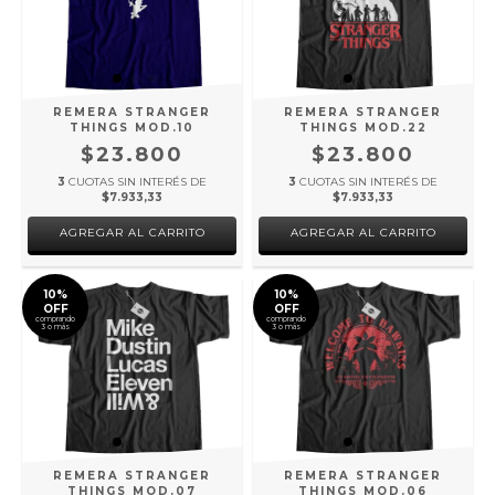
REMERA STRANGER
REMERA STRANGER
THINGS MOD.10
THINGS MOD.22
$23.800
$23.800
3
CUOTAS SIN INTERÉS DE
3
CUOTAS SIN INTERÉS DE
$7.933,33
$7.933,33
AGREGAR AL CARRITO
AGREGAR AL CARRITO
10%
10%
OFF
OFF
comprando
comprando
3 o más
3 o más
REMERA STRANGER
REMERA STRANGER
THINGS MOD.07
THINGS MOD.06