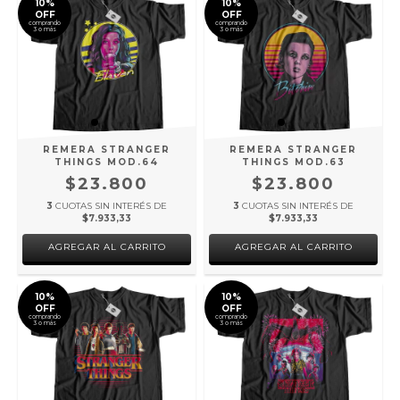
10%
10%
OFF
OFF
comprando
comprando
3 o más
3 o más
REMERA STRANGER
REMERA STRANGER
THINGS MOD.64
THINGS MOD.63
$23.800
$23.800
3
CUOTAS SIN INTERÉS DE
3
CUOTAS SIN INTERÉS DE
$7.933,33
$7.933,33
AGREGAR AL CARRITO
AGREGAR AL CARRITO
10%
10%
OFF
OFF
comprando
comprando
3 o más
3 o más