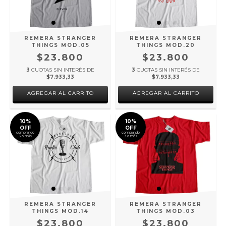
REMERA STRANGER
REMERA STRANGER
THINGS MOD.05
THINGS MOD.20
$23.800
$23.800
3
CUOTAS SIN INTERÉS DE
3
CUOTAS SIN INTERÉS DE
$7.933,33
$7.933,33
AGREGAR AL CARRITO
AGREGAR AL CARRITO
10%
10%
OFF
OFF
comprando
comprando
3 o más
3 o más
REMERA STRANGER
REMERA STRANGER
THINGS MOD.14
THINGS MOD.03
$23.800
$23.800