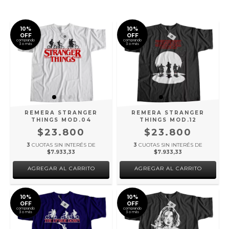
10%
10%
OFF
OFF
comprando
comprando
3 o más
3 o más
REMERA STRANGER
REMERA STRANGER
THINGS MOD.04
THINGS MOD.12
$23.800
$23.800
3
CUOTAS SIN INTERÉS DE
3
CUOTAS SIN INTERÉS DE
$7.933,33
$7.933,33
AGREGAR AL CARRITO
AGREGAR AL CARRITO
10%
10%
OFF
OFF
comprando
comprando
3 o más
3 o más