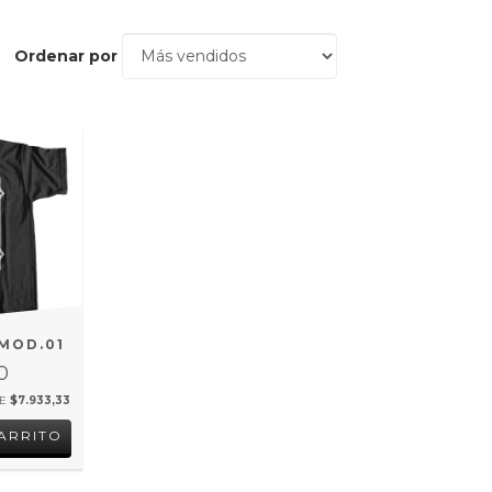
Ordenar por
MOD.01
0
DE
$7.933,33
ARRITO