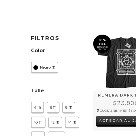
FILTROS
10%
OFF
comprando
Color
3 o más
Negro (1)
Talle
REMERA DARK 
$23.80
4 (1)
6 (1)
8 (1)
3
CUOTAS SIN INTERÉS 
AGREGAR AL C
10 (1)
12 (1)
14 (1)