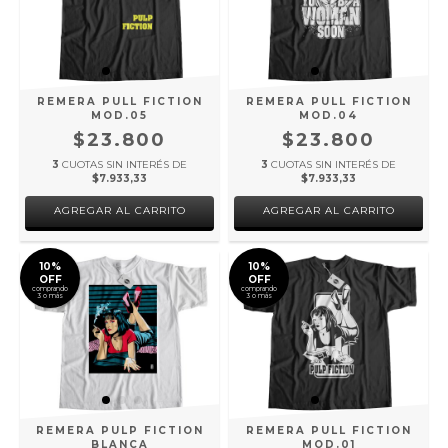
REMERA PULL FICTION
REMERA PULL FICTION
MOD.05
MOD.04
$23.800
$23.800
3
CUOTAS SIN INTERÉS DE
3
CUOTAS SIN INTERÉS DE
$7.933,33
$7.933,33
AGREGAR AL CARRITO
AGREGAR AL CARRITO
10%
10%
OFF
OFF
comprando
comprando
3 o más
3 o más
REMERA PULP FICTION
REMERA PULL FICTION
BLANCA
MOD.01