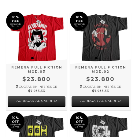
10%
10%
OFF
OFF
comprando
comprando
3 o más
3 o más
REMERA PULL FICTION
REMERA PULL FICTION
MOD.03
MOD.02
$23.800
$23.800
3
CUOTAS SIN INTERÉS DE
3
CUOTAS SIN INTERÉS DE
$7.933,33
$7.933,33
AGREGAR AL CARRITO
AGREGAR AL CARRITO
10%
10%
OFF
OFF
comprando
comprando
3 o más
3 o más