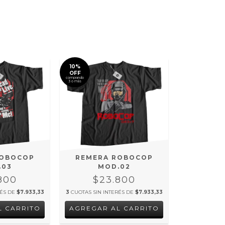
10%
OFF
comprando
3 o más
ROBOCOP
REMERA ROBOCOP
.03
MOD.02
800
$23.800
RÉS DE
$7.933,33
3
CUOTAS SIN INTERÉS DE
$7.933,33
L CARRITO
AGREGAR AL CARRITO