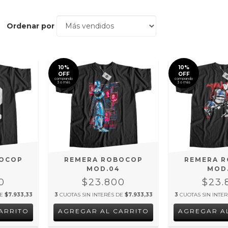
Ordenar por
10%
10%
OFF
OFF
comprando
comprando
3 o más
3 o más
BOCOP
REMERA ROBOCOP
REMERA 
MOD.04
MOD
0
$23.800
$23.
DE
$7.933,33
3
CUOTAS SIN INTERÉS DE
$7.933,33
3
CUOTAS SIN INTE
ARRITO
AGREGAR AL CARRITO
AGREGAR A