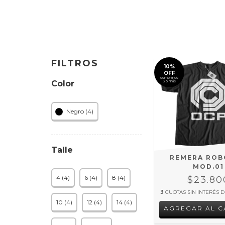
FILTROS
10%
OFF
comprando
Color
3 o más
Negro (4)
Talle
REMERA RO
MOD.01
4 (4)
6 (4)
8 (4)
$23.80
3
CUOTAS SIN INTERÉS 
10 (4)
12 (4)
14 (4)
AGREGAR AL C