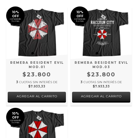
10%
10%
OFF
OFF
comprando
comprando
3 o más
3 o más
REMERA RESIDENT EVIL
REMERA RESIDENT EVIL
MOD.01
MOD.03
$23.800
$23.800
3
CUOTAS SIN INTERÉS DE
3
CUOTAS SIN INTERÉS DE
$7.933,33
$7.933,33
AGREGAR AL CARRITO
AGREGAR AL CARRITO
10%
OFF
comprando
3 o más