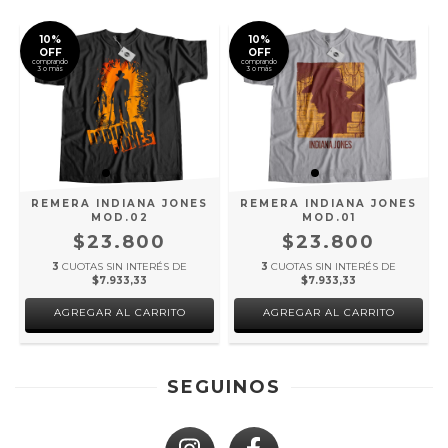
10%
10%
OFF
OFF
comprando
comprando
3 o más
3 o más
REMERA INDIANA JONES
REMERA INDIANA JONES
MOD.02
MOD.01
$23.800
$23.800
3
CUOTAS SIN INTERÉS DE
3
CUOTAS SIN INTERÉS DE
$7.933,33
$7.933,33
AGREGAR AL CARRITO
AGREGAR AL CARRITO
SEGUINOS